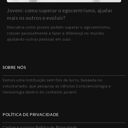
Jovem: como superar o egocentrismo, ajudar
mais os outros e evoluir?
Descubra como jovens podem superar o egocentrismo,
crescer pessoalmente e fazer a diferença no mundo,
ajudando outras pessoas em suas
SOBRE NÓS
Somos uma instituição sem fins de lucro, baseada no
voluntariado, que pesquisa as ciências Conscienciologia e
Invexologia dentro do contexto juvenil.
POLÍTICA DE PRIVACIDADE
Conheça a nossa
Política de Privacidade