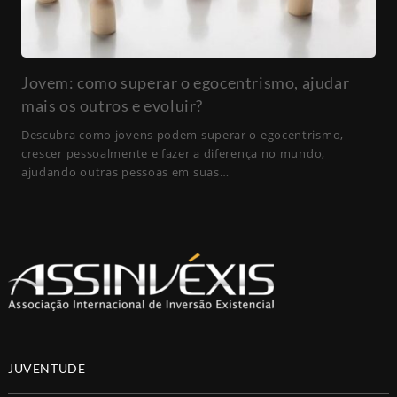
Jovem: como superar o egocentrismo, ajudar
mais os outros e evoluir?
Descubra como jovens podem superar o egocentrismo,
crescer pessoalmente e fazer a diferença no mundo,
ajudando outras pessoas em suas…
JUVENTUDE