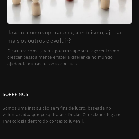
Jovem: como superar o egocentrismo, ajudar
mais os outros e evoluir?
Descubra como jovens podem superar o egocentrismo,
crescer pessoalmente e fazer a diferença no mundo,
ajudando outras pessoas em suas
SOBRE NÓS
Somos uma instituição sem fins de lucro, baseada no
voluntariado, que pesquisa as ciências Conscienciologia e
Invexologia dentro do contexto juvenil.