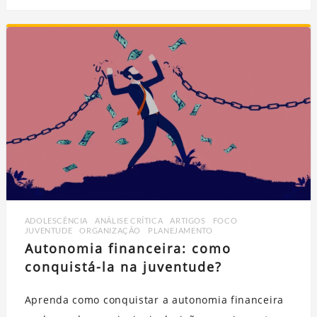
ADOLESCÊNCIA
,
ANÁLISE CRÍTICA
,
ARTIGOS
,
FOCO
,
JUVENTUDE
,
ORGANIZAÇÃO
,
PLANEJAMENTO
Autonomia financeira: como
conquistá-la na juventude?
Aprenda como conquistar a autonomia financeira