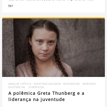
ter
ANÁLISE CRÍTICA
,
ASSISTENCIALIDADE
,
BIOGRAFIAS
,
INVERSÃO
EXISTENCIAL
,
JUVENTUDE
A polêmica Greta Thunberg e a
liderança na juventude