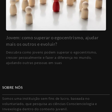
Jovem: como superar o egocentrismo, ajudar
mais os outros e evoluir?
Descubra como jovens podem superar o egocentrismo,
crescer pessoalmente e fazer a diferença no mundo,
ajudando outras pessoas em suas
SOBRE NÓS
Somos uma instituição sem fins de lucro, baseada no
voluntariado, que pesquisa as ciências Conscienciologia e
Invexologia dentro do contexto juvenil.