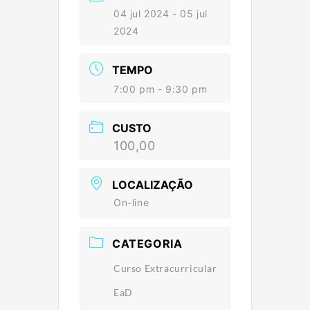
04 jul 2024
- 05 jul
2024
TEMPO
7:00 pm - 9:30 pm
CUSTO
100,00
LOCALIZAÇÃO
On-line
CATEGORIA
Curso Extracurricular
EaD