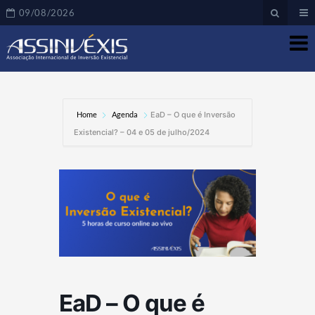
09/08/2026
Home
Agenda
EaD – O que é Inversão
Existencial? – 04 e 05 de julho/2024
EaD – O que é