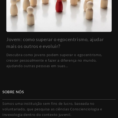
Jovem: como superar o egocentrismo, ajudar
mais os outros e evoluir?
Descubra como jovens podem superar o egocentrismo,
crescer pessoalmente e fazer a diferença no mundo,
ajudando outras pessoas em suas…
SOBRE NÓS
Somos uma instituição sem fins de lucro, baseada no
voluntariado, que pesquisa as ciências Conscienciologia e
Invexologia dentro do contexto juvenil.