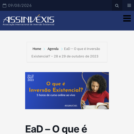
09/08/2026
Home
Agenda
EaD – O que é Inversão
Existencial? – 28 e 29 de outubro de 2023
EaD – O que é