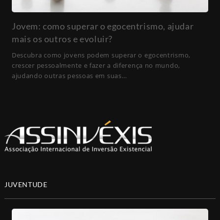
Jovem: como superar o egocentrismo, ajudar
mais os outros e evoluir?
Descubra como jovens podem superar o egocentrismo,
crescer pessoalmente e fazer a diferença no mundo,
ajudando outras pessoas em suas…
JUVENTUDE