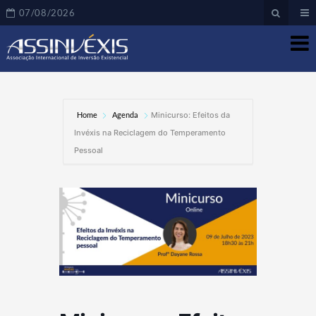
07/08/2026
Home
Agenda
Minicurso: Efeitos da
Invéxis na Reciclagem do Temperamento
Pessoal