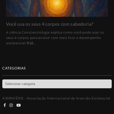
Você usa os seus 4 corpos com sabedoria?
A ciência Conscienciologia explica como você pode usar os
seus 4 corpos para evoluir com mais foco e desempenho
assistencial.🎯🙌…
CATEGORIAS
Categorias
ASSINVÉXIS - Associação Internacional de Inversão Existencial