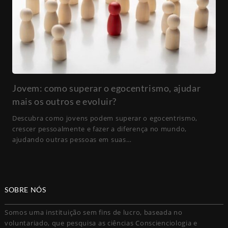
Jovem: como superar o egocentrismo, ajudar
mais os outros e evoluir?
Descubra como jovens podem superar o egocentrismo,
crescer pessoalmente e fazer a diferença no mundo,
ajudando outras pessoas em suas…
SOBRE NÓS
Somos uma instituição sem fins de lucro, baseada no
voluntariado, que pesquisa as ciências Conscienciologia e