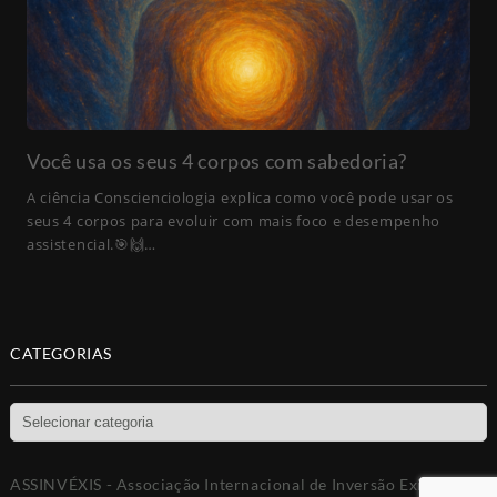
Você usa os seus 4 corpos com sabedoria?
A ciência Conscienciologia explica como você pode usar os
seus 4 corpos para evoluir com mais foco e desempenho
assistencial.🎯🙌…
CATEGORIAS
Categorias
ASSINVÉXIS - Associação Internacional de Inversão Existencial