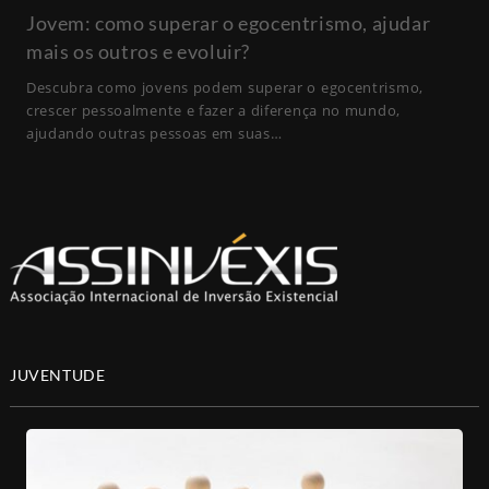
Jovem: como superar o egocentrismo, ajudar
mais os outros e evoluir?
Descubra como jovens podem superar o egocentrismo,
crescer pessoalmente e fazer a diferença no mundo,
ajudando outras pessoas em suas…
JUVENTUDE