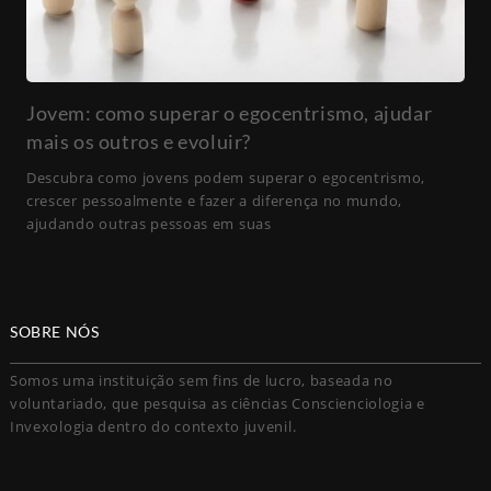
Jovem: como superar o egocentrismo, ajudar
mais os outros e evoluir?
Descubra como jovens podem superar o egocentrismo,
crescer pessoalmente e fazer a diferença no mundo,
ajudando outras pessoas em suas
SOBRE NÓS
Somos uma instituição sem fins de lucro, baseada no
voluntariado, que pesquisa as ciências Conscienciologia e
Invexologia dentro do contexto juvenil.