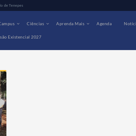
do de Tenepes
Campus
Ciências
Aprenda Mais
Agenda
Notíc
são Existencial 2027