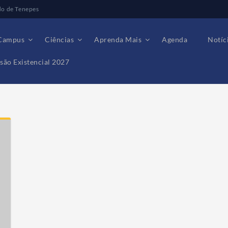
do de Tenepes
Campus
Ciências
Aprenda Mais
Agenda
Notíc
são Existencial 2027