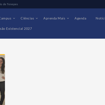
do de Tenepes
Campus
Ciências
Aprenda Mais
Agenda
Notíc
são Existencial 2027