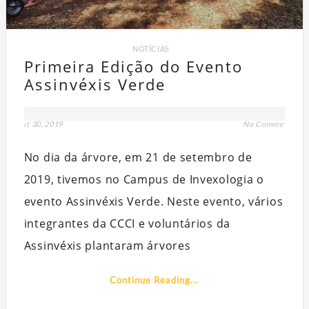
NOTÍCIAS
Primeira Edição do Evento
Assinvéxis Verde
out 30, 2019
No Comment
No dia da árvore, em 21 de setembro de
Q
PART
2019, tivemos no Campus de Invexologia o
evento Assinvéxis Verde. Neste evento, vários
integrantes da CCCI e voluntários da
Assinvéxis plantaram árvores
Continue Reading...