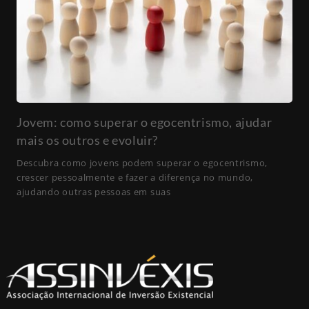
Jovem: como superar o egocentrismo, ajudar
mais os outros e evoluir?
Descubra como jovens podem superar o egocentrismo,
crescer pessoalmente e fazer a diferença no mundo,
ajudando outras pessoas em suas