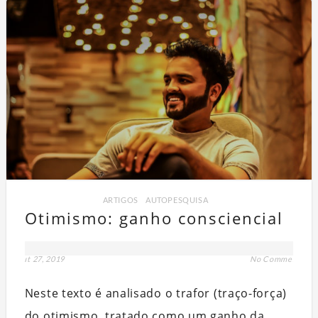
ARTIGOS
,
AUTOPESQUISA
Otimismo: ganho consciencial
out 27, 2019
No Comment
Neste texto é analisado o trafor (traço-força)
do otimismo, tratado como um ganho da