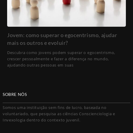
Jovem: como superar o egocentrismo, ajudar
mais os outros e evoluir?
Descubra como jovens podem superar o egocentrismo,
crescer pessoalmente e fazer a diferença no mundo,
ajudando outras pessoas em suas
SOBRE NÓS
Somos uma instituição sem fins de lucro, baseada no
voluntariado, que pesquisa as ciências Conscienciologia e
Invexologia dentro do contexto juvenil.