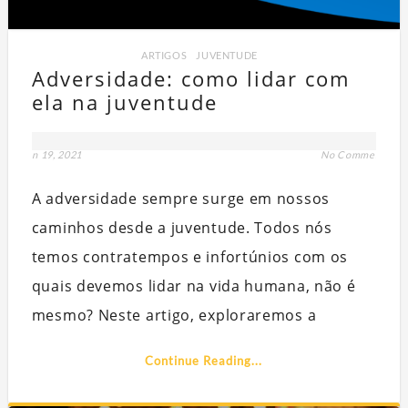
ARTIGOS
,
JUVENTUDE
Adversidade: como lidar com
ela na juventude
jan 19, 2021
No Comment
A adversidade sempre surge em nossos
Q
caminhos desde a juventude. Todos nós
PART
temos contratempos e infortúnios com os
quais devemos lidar na vida humana, não é
mesmo? Neste artigo, exploraremos a
Continue Reading...