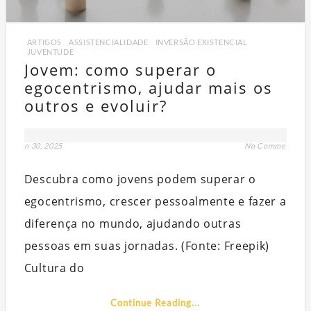
ARTIGOS
,
ASSISTENCIALIDADE
,
INVERSÃO EXISTENCIAL
,
JUVENTUDE
Jovem: como superar o
egocentrismo, ajudar mais os
outros e evoluir?
jan 30, 2025
No Comment
Q
PART
Descubra como jovens podem superar o
egocentrismo, crescer pessoalmente e fazer a
diferença no mundo, ajudando outras
pessoas em suas jornadas. (Fonte: Freepik)
Cultura do
Continue Reading...