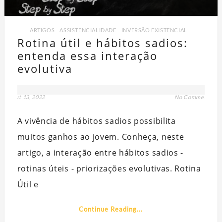
ARTIGOS
,
ASSISTENCIALIDADE
,
INVERSÃO EXISTENCIAL
Rotina útil e hábitos sadios:
entenda essa interação
evolutiva
out 13, 2022
No Comment
Q
A vivência de hábitos sadios possibilita
PART
muitos ganhos ao jovem. Conheça, neste
artigo, a interação entre hábitos sadios -
rotinas úteis - priorizações evolutivas. Rotina
Útil e
Continue Reading...