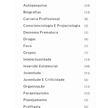
o
Autopesquisa
(34)
Biografias
(13)
Carreira Profissional
(8)
Conscienciologia E Projeciologia
(3)
Dessoma Prematura
(1)
Drogas
(4)
Foco
(7)
Grupos
(7)
Intelectualidade
(13)
Inversão Existencial
(48)
Juventude
(51)
Juventude E Criticidade
(6)
Organização
(11)
Parapsiquismo
(32)
Planejamento
(3)
Profilaxia
(6)