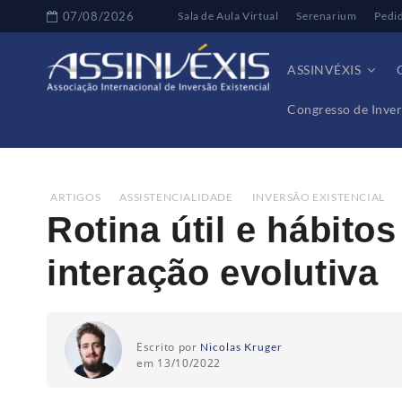
07/08/2026
Sala de Aula Virtual
Serenarium
Pedi
ASSINVÉXIS
Congresso de Inver
Home
Artigos
Rotina útil e hábitos sadios: enten
ARTIGOS
,
ASSISTENCIALIDADE
,
INVERSÃO EXISTENCIAL
Rotina útil e hábito
interação evolutiva
Escrito por
Nicolas Kruger
em 13/10/2022