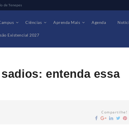
do de Tenepes
Campus
Ciências
Aprenda Mais
Agenda
Notíc
são Existencial 2027
da essa interação evolutiva
s sadios: entenda essa
Compartilhe!