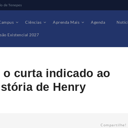
do de Tenepes
Campus
Ciências
Aprenda Mais
Agenda
Notíc
são Existencial 2027
do ao Oscar: “A Incrível História de Henry Sugar”?
o curta indicado ao
istória de Henry
Compartilhe!