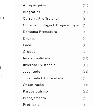
Autopesquisa
(34)
Biografias
(13)
ia
Carreira Profissional
(8)
Conscienciologia E Projeciologia
(3)
Dessoma Prematura
(1)
Drogas
(4)
Foco
(7)
Grupos
(7)
Intelectualidade
é
(13)
Inversão Existencial
(48)
a
Juventude
(51)
i
Juventude E Criticidade
(6)
Organização
(11)
Parapsiquismo
(32)
Planejamento
(3)
Profilaxia
(6)