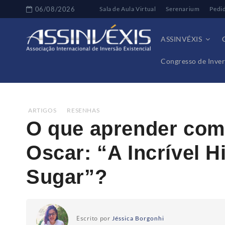
06/08/2026
Sala de Aula Virtual
Serenarium
Pedi
ASSINVÉXIS
Congresso de Inver
Home
Artigos
O que aprender com o curta indica
ARTIGOS
,
RESENHAS
O que aprender com 
Oscar: “A Incrível H
Sugar”?
Escrito por
Jéssica Borgonhi