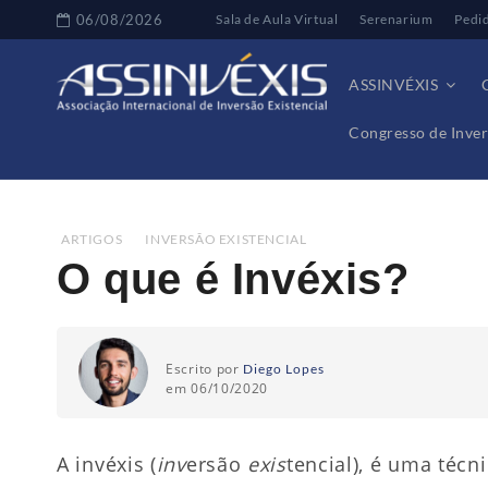
06/08/2026
Sala de Aula Virtual
Serenarium
Pedi
ASSINVÉXIS
Congresso de Inver
Home
Artigos
O que é Invéxis?
ARTIGOS
,
INVERSÃO EXISTENCIAL
O que é Invéxis?
Escrito por
Diego Lopes
em 06/10/2020
A invéxis (
inv
ersão
exis
tencial), é uma téc