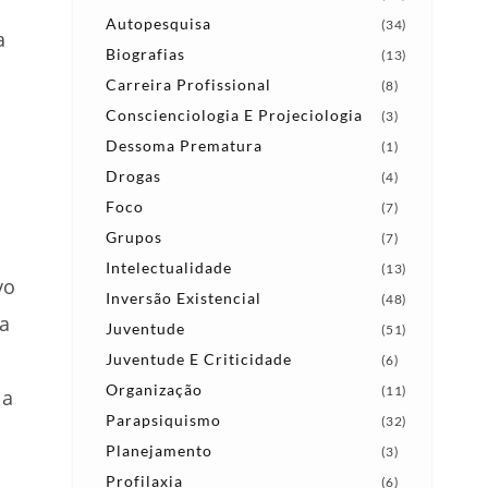
Autopesquisa
(34)
a
Biografias
(13)
s
Carreira Profissional
(8)
Conscienciologia E Projeciologia
(3)
Dessoma Prematura
(1)
Drogas
(4)
Foco
(7)
Grupos
(7)
Intelectualidade
(13)
vo
Inversão Existencial
(48)
a
Juventude
(51)
Juventude E Criticidade
(6)
Organização
(11)
ia
Parapsiquismo
(32)
Planejamento
(3)
Profilaxia
(6)