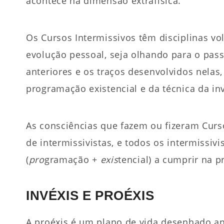
acontece na dimensão extrafísica.
Os Cursos Intermissivos têm disciplinas v
evolução pessoal, seja olhando para o pas
anteriores e os traços desenvolvidos nelas
programação existencial e da técnica da inv
As consciências que fazem ou fizeram Curs
de intermissivistas, e todos os intermissi
(
pro
gramação +
exis
tencial) a cumprir na 
INVÉXIS E PROÉXIS
A proéxis é um plano de vida desenhado a