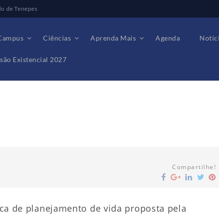
do de Tenepes
Campus
Ciências
Aprenda Mais
Agenda
Notíc
são Existencial 2027
Compartilhe!
nica de planejamento de vida proposta pela