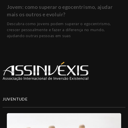
Jovem: como superar o egocentrismo, ajudar
mais os outros e evoluir?
Descubra como jovens podem superar o egocentrismo,
crescer pessoalmente e fazer a diferença no mundo,
ajudando outras pessoas em suas
JUVENTUDE