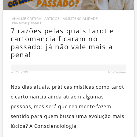
ANÁLISE CRÍTICA
,
ARTIGOS
,
ASSISTENCIALIDADE
,
PARAPSIQUISMO
7 razões pelas quais tarot e
cartomancia ficaram no
passado: já não vale mais a
pena!
Q
nov 15, 2024
No Comment
PART
Nos dias atuais, práticas místicas como tarot
e cartomancia ainda atraem algumas
pessoas, mas será que realmente fazem
sentido para quem busca uma evolução mais
lúcida? A Conscienciologia,