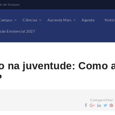
do de Tenepes
Campus
Ciências
Aprenda Mais
Agenda
Notíc
são Existencial 2027
: Como a invéxis pode ajudar?
o na juventude: Como 
?
Compartilhe!