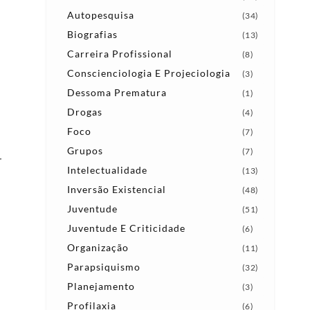
Autopesquisa
(34)
Biografias
(13)
Carreira Profissional
(8)
Conscienciologia E Projeciologia
(3)
Dessoma Prematura
(1)
Drogas
(4)
Foco
(7)
Grupos
(7)
r
Intelectualidade
(13)
Inversão Existencial
(48)
Juventude
(51)
Juventude E Criticidade
(6)
Organização
(11)
Parapsiquismo
(32)
Planejamento
(3)
Profilaxia
(6)