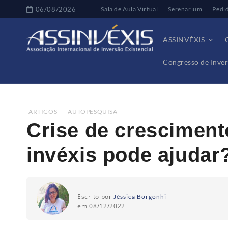
06/08/2026
Sala de Aula Virtual
Serenarium
Pedi
ASSINVÉXIS
Congresso de Inver
Home
Artigos
Crise de crescimento na juventude
ARTIGOS
,
AUTOPESQUISA
Crise de cresciment
invéxis pode ajudar
Escrito por
Jéssica Borgonhi
em 08/12/2022