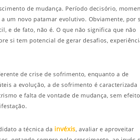
escimento de mudança. Período decisório, mome
ir a um novo patamar evolutivo. Obviamente, por 
l, e de fato, não é. O que não significa que não
re si tem potencial de gerar desafios, experiênc
ferente de crise de sofrimento, enquanto a de
eis a evolução, a de sofrimento é caracterizada
ntrismo e falta de vontade de mudança, sem efeit
ifestação.
invéxis
didato a técnica da
, avaliar e aproveitar
ises, optando sempre pelo crescimento, ao invés 