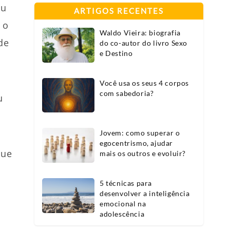
ou
ARTIGOS RECENTES
 o
Waldo Vieira: biografia
de
do co-autor do livro Sexo
e Destino
Você usa os seus 4 corpos
com sabedoria?
u
Jovem: como superar o
egocentrismo, ajudar
que
mais os outros e evoluir?
5 técnicas para
desenvolver a inteligência
emocional na
adolescência