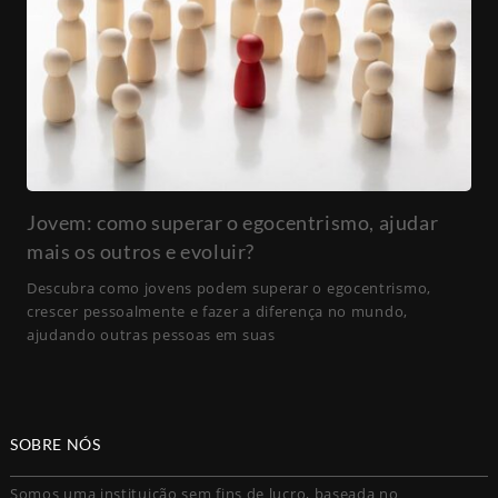
Jovem: como superar o egocentrismo, ajudar
mais os outros e evoluir?
Descubra como jovens podem superar o egocentrismo,
crescer pessoalmente e fazer a diferença no mundo,
ajudando outras pessoas em suas
SOBRE NÓS
Somos uma instituição sem fins de lucro, baseada no