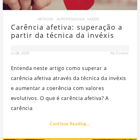
ARTIGOS
,
AUTOPESQUISA
,
SAÚDE
Carência afetiva: superação a
partir da técnica da invéxis
ago 08, 2020
No Comment
Entenda neste artigo como superar a
Q
carência afetiva através da técnica da invéxis
PART
e aumentar a coerência com valores
evolutivos. O que é carência afetiva? A
carência
Continue Reading...