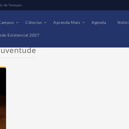
do de Tenepes
Campus
Ciências
Aprenda Mais
Agenda
Notíc
são Existencial 2027
 juventude