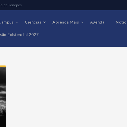
do de Tenepes
Campus
Ciências
Aprenda Mais
Agenda
Notíc
são Existencial 2027