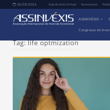
06/08/2026
Sala de Aula Virtual
Serenarium
Pedi
ASSINVÉXIS
Congresso de Inver
Tag:
life optmization