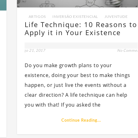
ARTIGOS
,
INVERSÃO EXISTENCIAL
,
JUVENTUDE
Life Technique: 10 Reasons to
Apply it in Your Existence
ago 21, 2017
No Comme
t
Do you make growth plans to your
existence, doing your best to make things
happen, or just live the events without a
clear direction? A life technique can help
you with that! If you asked the
Continue Reading...