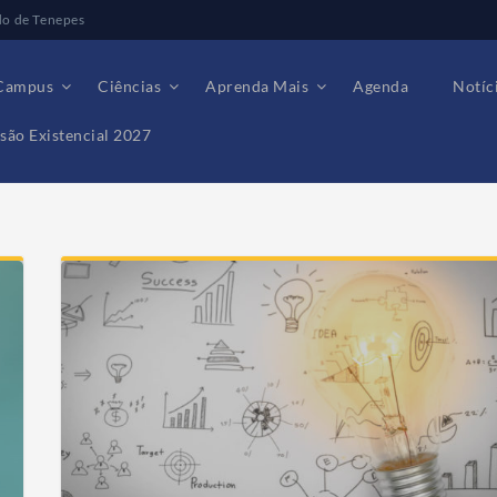
do de Tenepes
Campus
Ciências
Aprenda Mais
Agenda
Notíc
são Existencial 2027