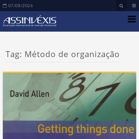
07/08/2026
Tag:
Método de organização
Re
as 
novi
em 
m