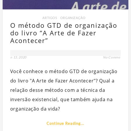
ARTIGOS
,
ORGANIZAÇÃO
O método GTD de organização
do livro “A Arte de Fazer
Acontecer”
jun 13, 2020
No Comment
Q
Você conhece o método GTD de organização
PART
do livro "A Arte de Fazer Acontecer"? Qual a
relação desse método com a técnica da
inversão existencial, que também ajuda na
organização da vida?
Continue Reading...