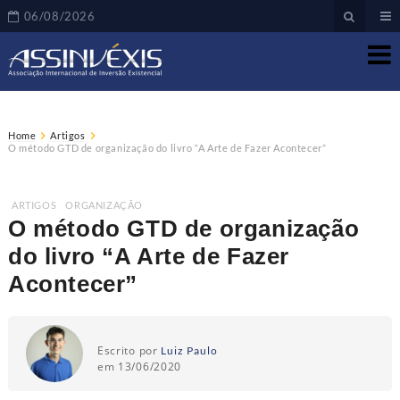
06/08/2026
Home
Artigos
O método GTD de organização do livro “A Arte de Fazer Acontecer”
ARTIGOS
,
ORGANIZAÇÃO
O método GTD de organização
do livro “A Arte de Fazer
Acontecer”
Escrito por
Luiz Paulo
em 13/06/2020