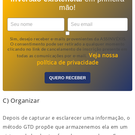
mão!
Sim, desejo receber e-mails provenientes da ASSINVÉXIS.
O consentimento pode ser retirado a qualquer momento
clicando no link de cancelamento de inscrição presente em
Veja nossa
todas as comunicações por e-mail.
política de privacidade
QUERO RECEBER
C) Organizar
Depois de capturar e esclarecer uma informação, o
método GTD propõe que armazenemos ela em um