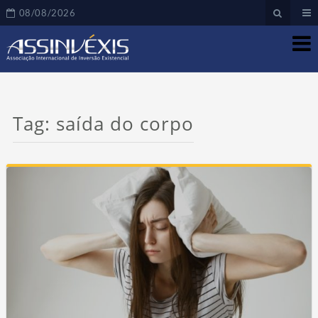
08/08/2026
Tag:
saída do corpo
Re
as 
novi
em 
m