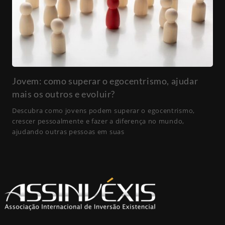
Jovem: como superar o egocentrismo, ajudar
mais os outros e evoluir?
Descubra como jovens podem superar o egocentrismo,
crescer pessoalmente e fazer a diferença no mundo,
ajudando outras pessoas em suas