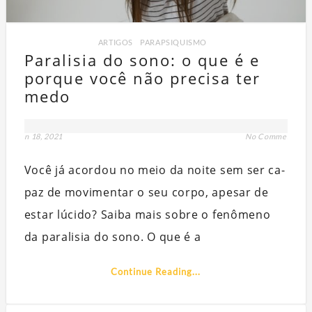
ARTIGOS
,
PARAPSIQUISMO
Paralisia do sono: o que é e
por­que você não pre­ci­sa ter
medo
jan 18, 2021
No Comment
Q
Você já acor­dou no meio da noi­te sem ser ca­
PART
paz de mo­vi­men­tar o seu corpo, apesar de
es­tar lú­ci­do? Saiba mais sobre o fenômeno
da paralisia do sono. O que é a
Continue Reading...