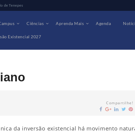
do de Tenepes
Campus
Ciências
Aprenda Mais
Agenda
Notíc
são Existencial 2027
diano
Compartilhe!
ca da inversão existencial há movimento natur