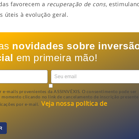
cadas favorecem a
recuperação de cons,
estimulan
s úteis à evolução geral.
 as
novidades sobre inversã
ial
em primeira mão!
r e-mails provenientes da ASSINVÉXIS. O consentimento pode ser
r momento clicando no link de cancelamento de inscrição presente
Veja nossa política de
icações por e-mail.
R