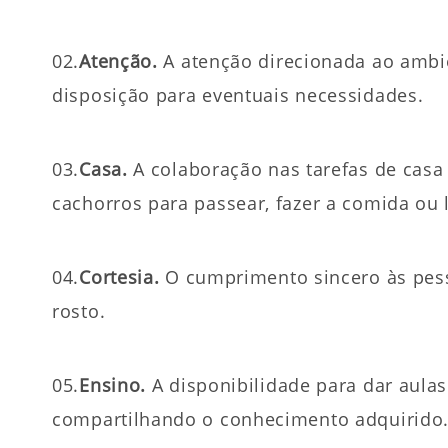
02.
Atenção.
A atenção direcionada ao ambien
disposição para even­tu­a­i­s necessidades.
03.
Casa.
A colaboração nas tarefas de casa c
ca­chor­ros para pas­sear, fazer a comida ou
04.
Cortesia.
O cumprimento sincero às pess
rosto.
05.
Ensino.
A disponibilidade para dar aula
compartilhando o conhecimento adquirido