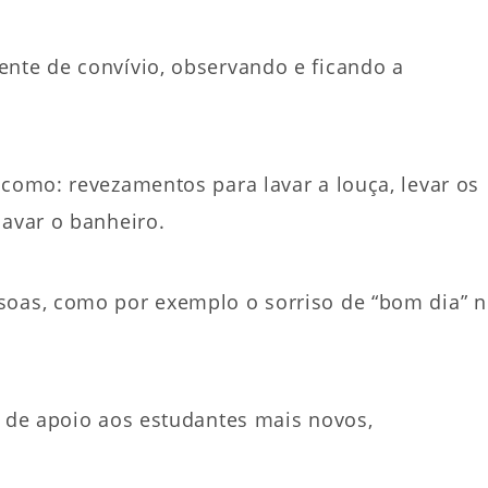
te de convívio, obser­van­do e ficando a
omo: re­ve­za­mentos para lavar a louça, levar os
 lavar o banheiro.
oas, como por exemplo o sorriso de “bom dia” 
s de apoio aos estudantes mais novos,
.