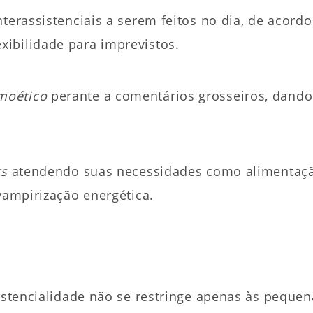
r­as­sis­ten­ciais a serem feitos no dia, de acordo
ibilidade para im­previstos.
moético
pe­ran­te a comentários grosseiros, dando
ts
atendendo suas necessidades como alimentaçã
vampirização energética.
sistencialidade não se restringe apenas às pequen