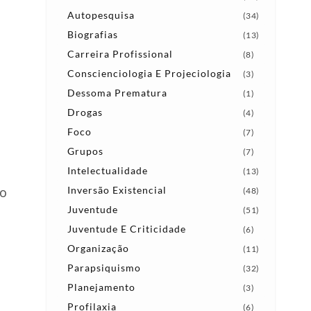
Autopesquisa
(34)
Biografias
(13)
Carreira Profissional
(8)
Conscienciologia E Projeciologia
(3)
Dessoma Prematura
(1)
Drogas
(4)
Foco
(7)
Grupos
(7)
Intelectualidade
(13)
no
Inversão Existencial
(48)
Juventude
(51)
Juventude E Criticidade
(6)
Organização
(11)
Parapsiquismo
(32)
Planejamento
(3)
Profilaxia
(6)