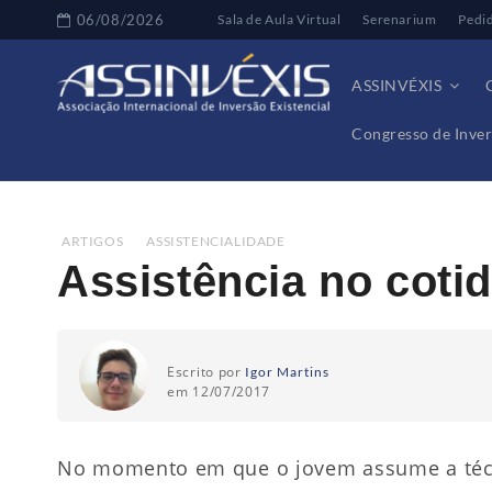
06/08/2026
Sala de Aula Virtual
Serenarium
Pedi
ASSINVÉXIS
Congresso de Inver
Home
Artigos
Assistência no cotidiano
ARTIGOS
,
ASSISTENCIALIDADE
Assistência no coti
Escrito por
Igor Martins
em 12/07/2017
No momento em que o jovem assume a técni