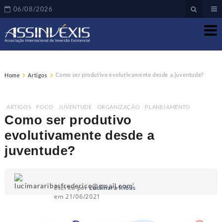
06/08/2026
Como ser produtivo evolutivamente desde a juventude?
Home
Artigos
ARTIGOS
,
FOCO
,
JUVENTUDE
,
ORGANIZAÇÃO
,
PLANEJAMENTO
Como ser produtivo
evolutivamente desde a
juventude?
Escrito por
Lucimara Ribas
em 21/06/2021