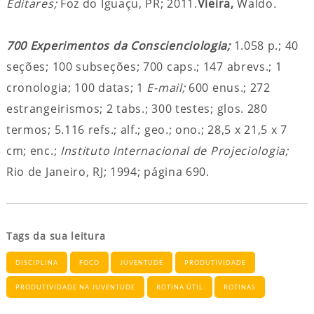
Editares;
Foz do Iguaçu, PR; 2011.
Vieira,
Waldo
.
700 Experimentos da Conscienciologia;
1.058 p.; 40
seções; 100 subseções; 700 caps.; 147 abrevs.; 1
cronologia; 100 datas; 1
E-mail;
600 enus.; 272
estrangeirismos; 2 tabs.; 300 testes; glos. 280
termos; 5.116 refs.; alf.; geo.; ono.; 28,5 x 21,5 x 7
cm; enc.;
Instituto Internacional de Projeciologia;
Rio de Janeiro, RJ; 1994; página 690.
Tags da sua leitura
DISCIPLINA
FOCO
JUVENTUDE
PRODUTIVIDADE
PRODUTIVIDADE NA JUVENTUDE
ROTINA ÚTIL
ROTINAS