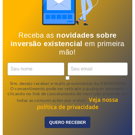
Receba as
novidades sobre
inversão existencial
em primeira
mão!
Sim, desejo receber e-mails provenientes da ASSINVÉXIS.
O consentimento pode ser retirado a qualquer momento
clicando no link de cancelamento de inscrição presente em
Veja nossa
todas as comunicações por e-mail.
política de privacidade
QUERO RECEBER