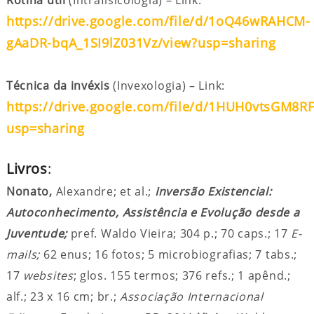
Rotina útil
(Intrafisicologia) – Link:
https://drive.google.com/file/d/1oQ46wRAHCM-
gAaDR-bqA_1SI9lZ031Vz/view?usp=sharing
Técnica da invéxis
(Invexologia) – Link:
https://drive.google.com/file/d/1HUH0vtsGM8
usp=sharing
Livros
:
Nonato,
Alexandre; et al.;
Inversão Existencial:
Autoconhecimento, Assistência e Evolução desde a
Juventude;
pref. Waldo Vieira; 304 p.; 70 caps.; 17
E-
mails;
62 enus; 16 fotos; 5 microbiografias; 7 tabs.;
17
websites
; glos. 155 termos; 376 refs.; 1 apênd.;
alf.; 23 x 16 cm; br.;
Associação Internacional