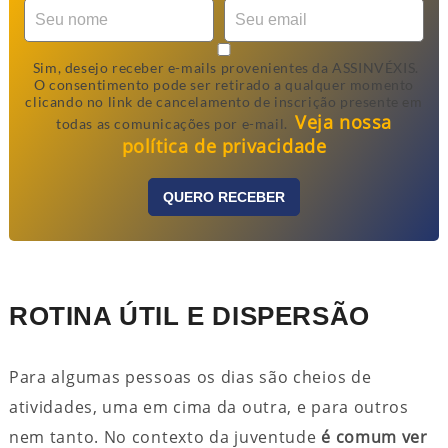
Sim, desejo receber e-mails provenientes da ASSINVÉXIS.
O consentimento pode ser retirado a qualquer momento
clicando no link de cancelamento de inscrição presente em
Veja nossa
todas as comunicações por e-mail.
política de privacidade
QUERO RECEBER
ROTINA ÚTIL E DISPERSÃO
Para algumas pessoas os dias são cheios de
atividades, uma em cima da outra, e para outros
nem tanto. No contexto da juventude
é comum
ver