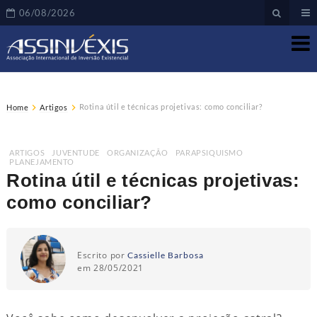
06/08/2026
Rotina útil e técnicas projetivas: como conciliar?
Home
Artigos
ARTIGOS
,
JUVENTUDE
,
ORGANIZAÇÃO
,
PARAPSIQUISMO
,
PLANEJAMENTO
Rotina útil e técnicas projetivas:
como conciliar?
Escrito por
Cassielle Barbosa
em 28/05/2021