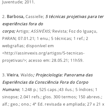
Juventude; 2011.
2.
Barbosa,
Cassielle;
5 técnicas projetivas para ter
experiências fora do
corpo;
Artigo;
ASSIVÉXIS;
Revista; Foz do Iguaçu,
PARAN; 07.01.21; 1 enu.; 5 técnicas; 1 ref.; 2
webgrafias; disponível em
<http://assinvexis.org/artigos/5-tecnicas-
projetivas/>; acesso em: 28.05.21; 11h59.
3.
Vieira
, Waldo
; Projeciologia: Panorama das
Experiências da Consciência Fora do Corpo
Humano
; 1.248 p.; 525 caps.;43 ilus.; 5 índices; 1
sinopse; 2.041 refs.; glos. 300 termos; 150 abrevs.;
alf.; geo.; ono.; 4ª Ed. revisada e ampliada; 27 x 21 x