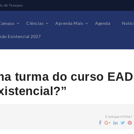
do de Tenepes
Campus
Ciências
Aprenda Mais
Agenda
Notíc
são Existencial 2027
rso EAD “O que é Inversão Existencial?”
ma turma do curso EAD
xistencial?”
Compartilhe!