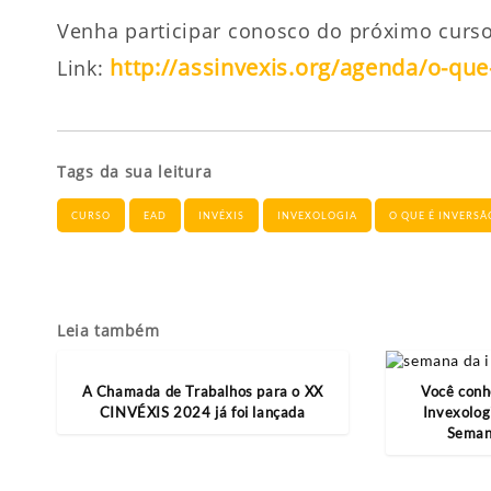
Venha participar conosco do próximo curso
http://assinvexis.org/agenda/o-que
Link:
Tags da sua leitura
CURSO
EAD
INVÉXIS
INVEXOLOGIA
O QUE É INVERSÃ
Leia também
A Chamada de Trabalhos para o XX
Você conh
CINVÉXIS 2024 já foi lançada
Invexolog
Seman