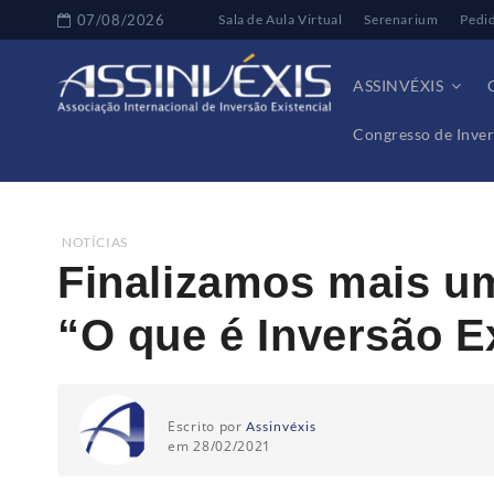
07/08/2026
Sala de Aula Virtual
Serenarium
Pedi
ASSINVÉXIS
Congresso de Inver
Home
Notícias
Finalizamos mais uma turma do cu
NOTÍCIAS
Finalizamos mais u
“O que é Inversão E
Escrito por
Assinvéxis
em 28/02/2021