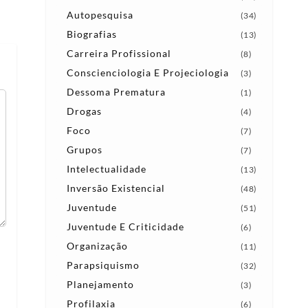
Autopesquisa
(34)
Biografias
(13)
Carreira Profissional
(8)
Conscienciologia E Projeciologia
(3)
Dessoma Prematura
(1)
Drogas
(4)
Foco
(7)
Grupos
(7)
Intelectualidade
(13)
Inversão Existencial
(48)
Juventude
(51)
Juventude E Criticidade
(6)
Organização
(11)
Parapsiquismo
(32)
Planejamento
(3)
Profilaxia
(6)