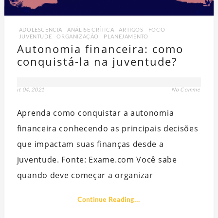
ADOLESCÊNCIA
,
ANÁLISE CRÍTICA
,
ARTIGOS
,
FOCO
,
JUVENTUDE
,
ORGANIZAÇÃO
,
PLANEJAMENTO
Autonomia financeira: como
conquistá-la na juventude?
out 04, 2021
No Comment
Aprenda como conquistar a autonomia
Q
PART
financeira conhecendo as principais decisões
que impactam suas finanças desde a
juventude. Fonte: Exame.com Você sabe
quando deve começar a organizar
Continue Reading...