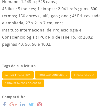
Humano; 1.248 p.; 525 caps.;
43 ilus.; 5 índices; 1 sinopse; 2.041 refs.; glos. 300
termos; 150 abrevs.; alf.; geo.; ono.; 4ª Ed. revisada
e ampliada; 27 x 21 x 7 cm; enc;
Instituto Internacional de Projeciologia e
Conscienciologia (IIPC); Rio de Janeiro, RJ; 2002;
páginas 40, 50, 56 e 1002.
Tags da sua leitura
ASTRAL PROJECTION
PROJEÇÃO CONSCIENTE
PROJECIOLOGIA
SAÍDA PARA FORA DO CORPO
Compartilhe!