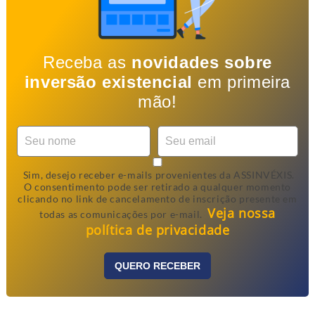
Receba as
novidades sobre
inversão existencial
em primeira
mão!
Sim, desejo receber e-mails provenientes da ASSINVÉXIS.
O consentimento pode ser retirado a qualquer momento
clicando no link de cancelamento de inscrição presente em
Veja nossa
todas as comunicações por e-mail.
política de privacidade
QUERO RECEBER