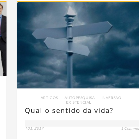
ARTIGOS
,
AUTOPESQUISA
,
INVERSÃO
EXISTENCIAL
Qual o sentido da vida?
t
jul 01, 2017
1 Comme