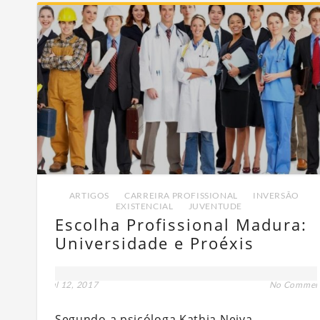
ARTIGOS
,
CARREIRA PROFISSIONAL
,
INVERSÃO
EXISTENCIAL
,
JUVENTUDE
Escolha Profissional Madura:
Universidade e Proéxis
jul 12, 2017
No Commen
Segundo a psicóloga Kathia Neiva,