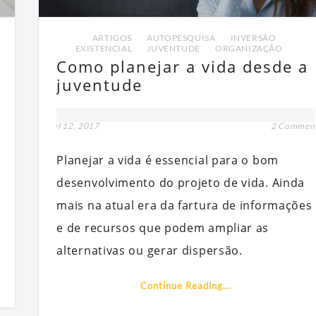
ARTIGOS
,
AUTOPESQUISA
,
INVERSÃO
EXISTENCIAL
,
JUVENTUDE
,
ORGANIZAÇÃO
Como planejar a vida desde a
juventude
t
jul 12, 2017
2 Commen
Planejar a vida é essencial para o bom
desenvolvimento do projeto de vida. Ainda
mais na atual era da fartura de informações
e de recursos que podem ampliar as
alternativas ou gerar dispersão.
Continue Reading...