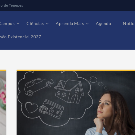
do de Tenepes
Campus
Ciências
Aprenda Mais
Agenda
Notíc
são Existencial 2027